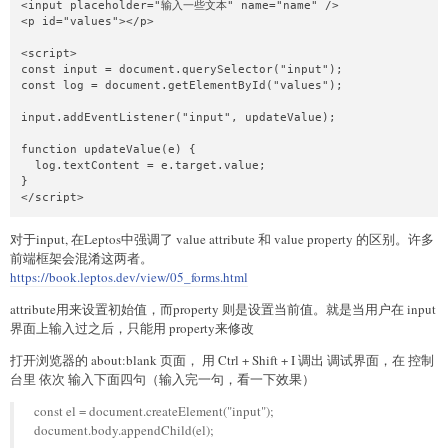
<input placeholder="输入一些文本" name="name" />

<p id="values"></p>

<script>

const input = document.querySelector("input");

const log = document.getElementById("values");

input.addEventListener("input", updateValue);

function updateValue(e) {

  log.textContent = e.target.value;

}

对于input, 在Leptos中强调了 value attribute 和 value property 的区别。许多
前端框架会混淆这两者。
https://book.leptos.dev/view/05_forms.html
attribute用来设置初始值，而property 则是设置当前值。就是当用户在 input
界面上输入过之后，只能用 property来修改
打开浏览器的 about:blank 页面， 用 Ctrl + Shift + I 调出 调试界面，在 控制
台里 依次 输入下面四句（输入完一句，看一下效果）
const el = document.createElement("input");
document.body.appendChild(el);